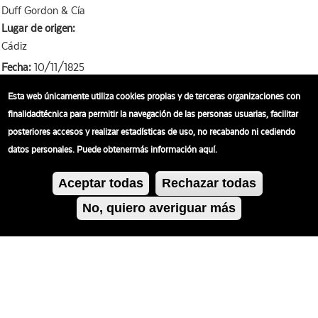
Duff Gordon & Cía
Lugar de origen:
Cádiz
Fecha:
10/11/1825
Tipo:
Carta
Esta web únicamente utiliza cookies propias y de terceras organizaciones con
finalidadtécnica para permitir la navegación de las personas usuarias, facilitar
Idioma:
Español
posteriores accesos y realizar estadísticas de uso, no recabando ni cediendo
datos personales. Puede obtenermás información aquí.
Número de registro:
ES.110276.AHO-1-L14-M2.1-10111825
Aceptar todas
Rechazar todas
No, quiero averiguar más
Política de
cookies
Política privacidad